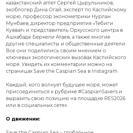
казахстанский атлет Сергей Цырульников,
экоблогер Дина Огай, эксперт по Каспийскому
морю, профессор эконометрики Нурлан
Мунбаев, директор предприятия «Тебиги
Кувват» и представитель Орхусского центра в
Ашхабаде Беркели Атаев, а также многие
другие специалисты и общественные деятели.
Все они поделились своим мнением о
ключевых экологических вызовах Каспийского
моря. Увидеть их комментарии можно на
страницах Save the Caspian Sea в Instagram.
Каждый, кого волнует будущее моря, может
присоединиться к рубрике #CaspianSavers и
выразить свою позицию на площадке RES2026
или в социальных сетях.
О движении:
Save the Caspian Sea – глобальное